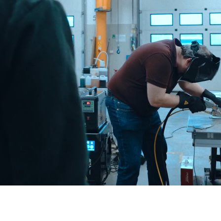
resurser. På Hydria Water blir du en del av
teamet som arbetar för att utveckla och
bibehålla en modern och hållbar
infrastruktur kring vattenförsörjningen. Inte
bara i Sverige och Norden, utan runt om i
världen.
Hydria Water är idag ett eget varumärke
men vi kommer från en lång tradition av
ingenjörskap och innovationslust. Det ger
oss ett stabilt arv att bygga vidare vår tids
lösningar på.