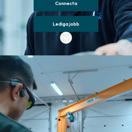
Connecta
Lediga jobb
Skrolla för mer innehåll
JOBBA MED EN AV
VÅRA VIKTIGASTE
RESURSER
Rent vatten är en av våra absolut viktigaste