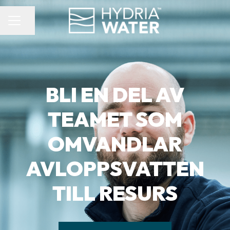
KARRIÄRMENY
Dela sidan
BLI EN DEL AV
TEAMET SOM
OMVANDLAR
AVLOPPSVATTEN
TILL RESURS